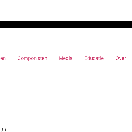
ten
Componisten
Media
Educatie
Over
9')