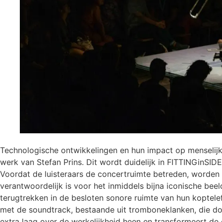
Technologische ontwikkelingen en hun impact op menselijk 
werk van Stefan Prins. Dit wordt duidelijk in FITTINGinSID
Voordat de luisteraars de concertruimte betreden, worden 
verantwoordelijk is voor het inmiddels bijna iconische be
terugtrekken in de besloten sonore ruimte van hun koptel
met de soundtrack, bestaande uit tromboneklanken, die d
extra laag over de werkelijkheid heen en transformeert d