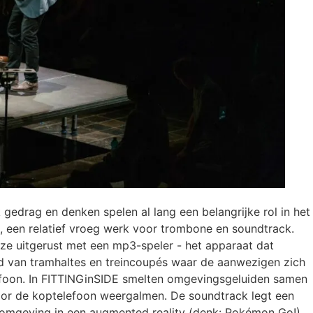
gedrag en denken spelen al lang een belangrijke rol in het
E, een relatief vroeg werk voor trombone en soundtrack.
ze uitgerust met een mp3-speler - het apparaat dat
eld van tramhaltes en treincoupés waar de aanwezigen zich
efoon. In FITTINGinSIDE smelten omgevingsgeluiden samen
oor de koptelefoon weergalmen. De soundtrack legt een
e omgeving in een augmented reality (denk: Pokémon Go!).