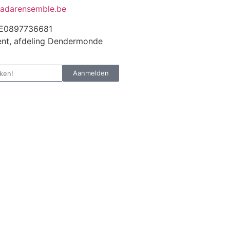
adarensemble.be
E0897736681
nt, afdeling Dendermonde
Aanmelden