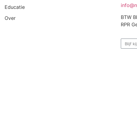
info@n
Educatie
BTW B
Over
RPR Ge