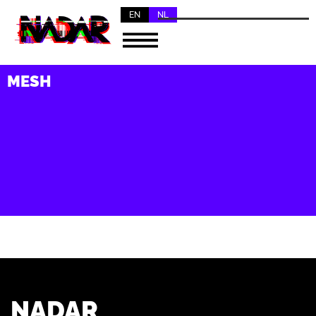
EN
NL
MESH
NADAR