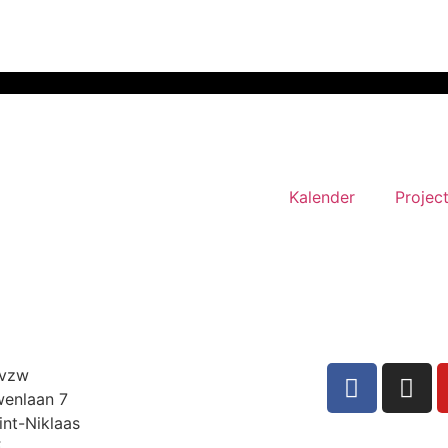
Kalender
Projec
 vzw
enlaan 7
int-Niklaas
Ë