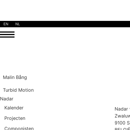
EN
NL
Malin Bång
Turbid Motion
Nadar
Kalender
Nadar
Zwaluw
Projecten
9100 S
Componisten
BELGI